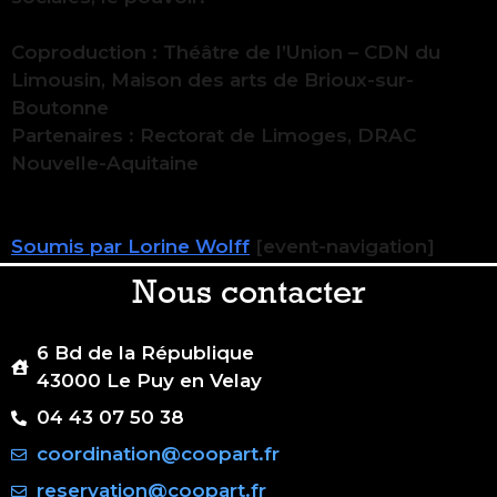
Coproduction : Théâtre de l’Union – CDN du
Limousin, Maison des arts de Brioux-sur-
Boutonne
Partenaires : Rectorat de Limoges, DRAC
Nouvelle-Aquitaine
Soumis par Lorine Wolff
[event-navigation]
Nous contacter
6 Bd de la République
43000 Le Puy en Velay
04 43 07 50 38
coordination@coopart.fr
reservation@coopart.fr