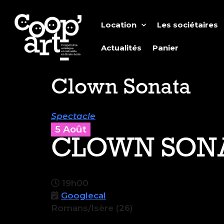
Location
Les sociétaires
Actualités
Panier
Clown Sonata
Spectacle
5 Août
CLOWN SON
19h00
Googlecal
Romans/Isère (26)