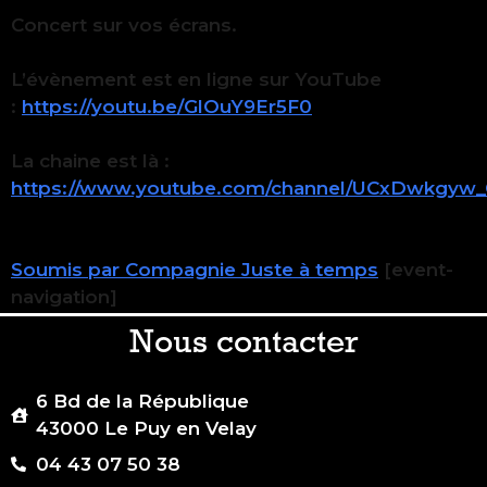
Concert sur vos écrans.
L’évènement est en ligne sur YouTube
:
https://youtu.be/GlOuY9Er5F0
La chaine est là :
https://www.youtube.com/channel/UCxDwkg
Soumis par Compagnie Juste à temps
[event-
navigation]
Nous contacter
6 Bd de la République
43000 Le Puy en Velay
04 43 07 50 38