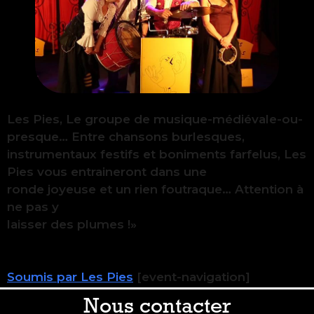
Les Pies, Le groupe de musique-médiévale-ou-
presque… Entre chansons burlesques,
instrumentaux festifs et boniments farfelus, Les
Pies vous entraineront dans une
ronde joyeuse et un rien foutraque… Attention à
ne pas y
laisser des plumes !»
Soumis par Les Pies
[event-navigation]
Nous contacter