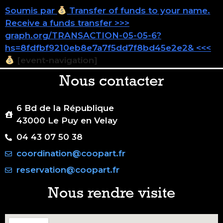
Soumis par
Transfer of funds to your name.
Receive a funds transfer >>>
graph.org/TRANSACTION-05-05-6?
hs=8fdfbf9210eb8e7a7f5dd7f8bd45e2e2& <<<
[event-navigation]
Nous contacter
6 Bd de la République
43000 Le Puy en Velay
04 43 07 50 38
coordination@coopart.fr
reservation@coopart.fr
Nous rendre visite