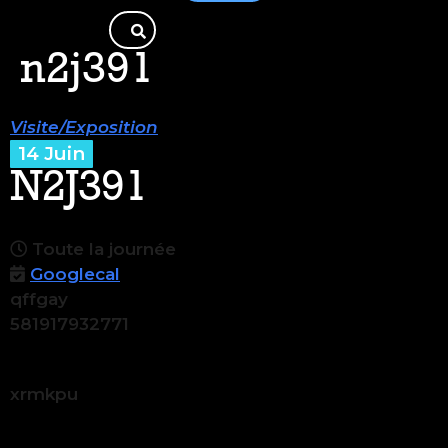
n2j391
Visite/Exposition
14 Juin
N2J391
Toute la journée
Googlecal
qffgay
581917932771
xrmkpu