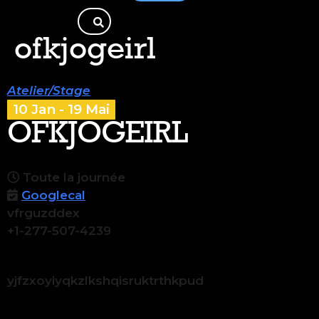
ofkjogeirl
Atelier/Stage
10 Jan - 19 Mai
OFKJOGEIRL
Toute la journée
Googlecal
vfrguzddex
+1-277-507-4239
yjfzxoyiyqkzlkshqisruktrthkpud