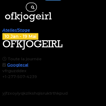
ofkjogeirl
Atelier/Stage
10 Jan - 19 Mai
OFKJOGEIRL
Toute la journée
Googlecal
vfrguzddex
+1-277-507-4239
yjfzxoyiyqkzlkshqisruktrthkpud