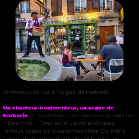
Animation de rue à l’orgue de barbarie
Un chanteur-bonimenteur, un orgue de
barbarie
, un escabeau … Des chansons populaires
… Des mots … Tendres, virulents, poétiques,
De Piaf à
farfelus, sages ou joyeusement fêlés.
Topor, de Raimbaud aux Rita Mitsouko, un