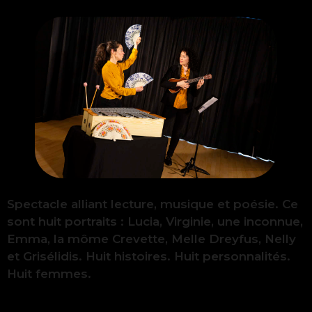
Spectacle alliant lecture, musique et poésie. Ce
sont huit portraits : Lucia, Virginie, une inconnue,
Emma, la môme Crevette, Melle Dreyfus, Nelly
et Grisélidis. Huit histoires. Huit personnalités.
Huit femmes.