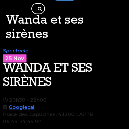
Wanda et ses
sirènes
Spectacle
25 Nov
WANDA ET SES
SIRÈNES
20h30 - 22h00
Googlecal
Place des Capucines, 43200 LAPTE
06 44 74 45 92