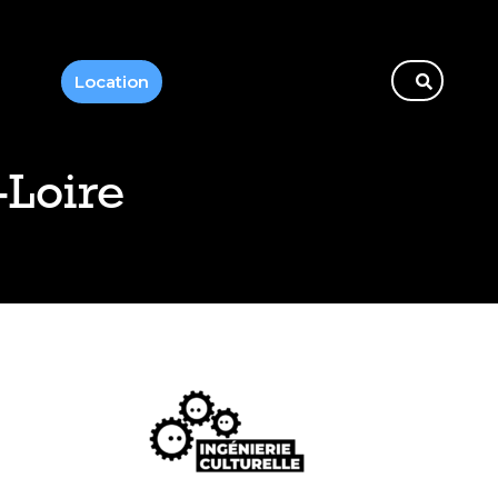
Location
-Loire