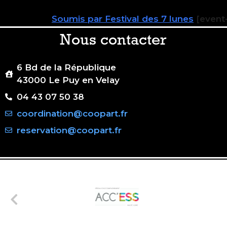
Soumis par Festival des 7 lunes
[event-
Nous contacter
6 Bd de la République
43000 Le Puy en Velay
04 43 07 50 38
coordination@coopart.fr
reservation@coopart.fr