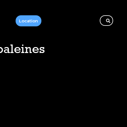
Location
baleines