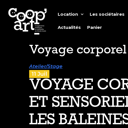
Location
Les sociétaires
Actualités
Panier
Voyage corporel 
Atelier/Stage
11 Juil
VOYAGE CO
ET SENSORIE
LES BALEINE